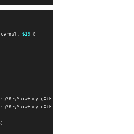
nternal, 
$16