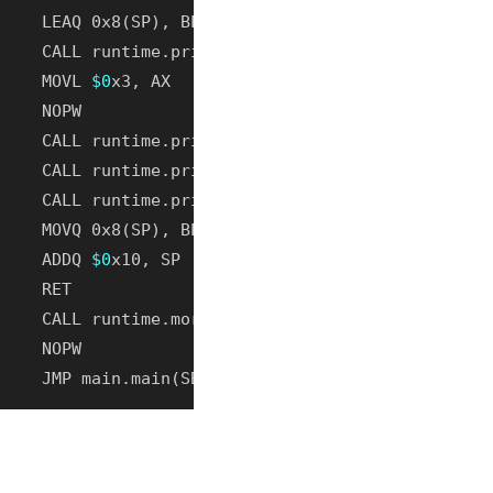
     MOVL 
$0
     ADDQ 
$0