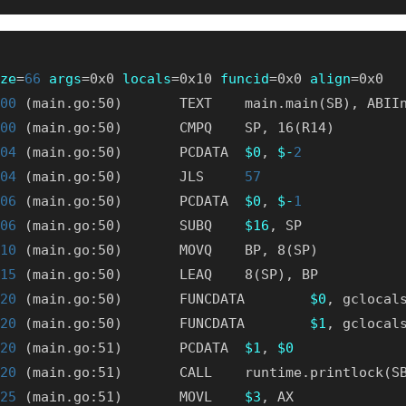
ze
=
66
args
=0x0 
locals
=0x10 
funcid
=0x0 
align
00
 (main.go:50)       TEXT    main.main(SB), ABII
00
04
 (main.go:50)       PCDATA  
$0
, 
$-
2
04
 (main.go:50)       JLS     
57
06
 (main.go:50)       PCDATA  
$0
, 
$-
1
06
 (main.go:50)       SUBQ    
$16
10
15
20
 (main.go:50)       FUNCDATA        
$0
20
 (main.go:50)       FUNCDATA        
$1
20
 (main.go:51)       PCDATA  
$1
, 
$0
20
25
 (main.go:51)       MOVL    
$3