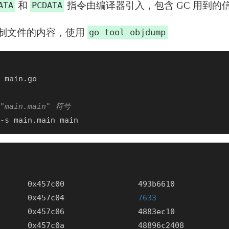
和
指令由编译器引入，包含 GC 用到的
ATA
PCDATA
制文件的内容，使用
go tool objdump
ain.main" 符号
      0x457c04                
7633
      0x457c06                4883ec10           