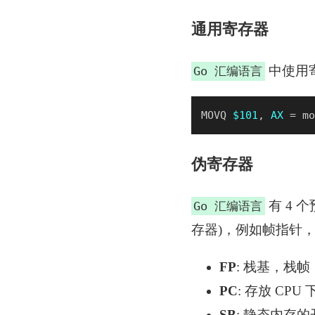
通用寄存器
中使用寄
Go 汇编语言
MOVQ 
$101
, 
AX
 = mo
伪寄存器
有 4 
Go 汇编语言
存器)，例如帧指针
FP
: 栈基，栈
PC
: 存放 CP
SB
: 静态内存