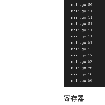
  main.go:51      
  main.go:51      
  main.go:52      
  main.go:50      
寄存器