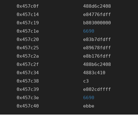
      0x457c19                b803000000         
      0x457c1e                
6690
      0x457c34                4883c410           
      0x457c3e                
6690