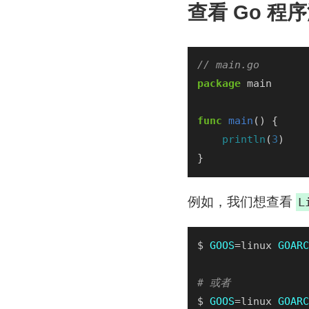
查看 Go 程
package
func
main
println
(
3
例如，我们想查看
L
$ 
GOOS
=linux 
GOARC
# 或者
$ 
GOOS
=linux 
GOARC