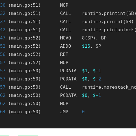
30
32
37
42
47
52
 (main.go:52)       ADDQ    
$16
56
57
57
 (main.go:50)       PCDATA  
$1
, 
$-
1
57
 (main.go:50)       PCDATA  
$0
, 
$-
2
57
62
 (main.go:50)       PCDATA  
$0
, 
$-
1
62
64
 (main.go:50)       JMP     
0