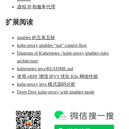
虚拟 IP 和服务代理
扩展阅读
iptables 的五表五链
kube-proxy iptables “nat” control flow
Diagram of Kubernetes / kube-proxy iptables rules
architecture
kubernetes ipvs/README.md
使用 eBPF 增强 IPVS 优化 K8s 网络性能
kube-proxy ipvs 模式源码分析
Deep Dive kube-proxy with iptables mode