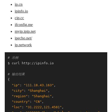
ip.cn
ipinfo.io
cip.cc
ifconfig.me
myip.ipip.net
ipecho.net/
ip.network
# 示例
# 输出结果
"ip"
: 
"111.18.43.163"
"city"
: 
"Shanghai"
"region"
: 
"Shanghai"
"country"
: 
"CN"
"loc"
: 
"31.2222,121.4581"