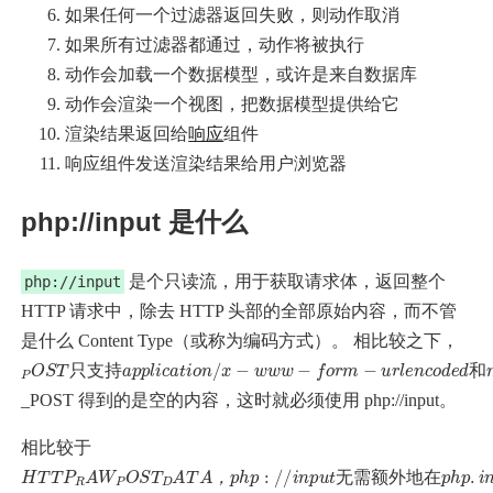
如果任何一个过滤器返回失败，则动作取消
如果所有过滤器都通过，动作将被执行
动作会加载一个数据模型，或许是来自数据库
动作会渲染一个视图，把数据模型提供给它
渲染结果返回给
响应
组件
响应组件发送渲染结果给用户浏览器
php://input 是什么
是个只读流，用于获取请求体，返回整个
php://input
HTTP 请求中，除去 HTTP 头部的全部原始内容，而不管
是什么 Content Type（或称为编码方式）。 相比较之下，
P
a
和
C
的
时
档
等
景
p
O
o
p
m
H
的
。
C
下
n
S
l
o
t
T
T
u
i
e
形
因
使
c
n
l
M
只
n
a
t
t
i
t
式
此
e
用
t
p
L
T
支
i
n
o
a
表
y
，
，
t
，
n
r
T
持
p
t
/
单
/
y
e
x
后
对
那
f
。
p
o
−
以
e
r
一
于
么
w
m
其
，
m
w
种
诸
使
−
中
这
w
e
d
t
主
如
用
−
a
h
前
往
t
f
o
a
要
a
o
一
d
往
−
p
r
=
是
p
m
e
种
是
“
n
l
−
i
p
用
c
c
就
在
u
o
o
a
r
s
于
d
t
l
是
i
A
t
e
e
o
”
上
n
d
J
提
n
简
A
c
两
/
传
j
o
交
X
s
单
d
种
o
场
文
e
n
d
只
支
持
和
_POST 得到的是空的内容，这时就必须使用 php://input。
相比较于
H
p
中
a
而
当
m
时
情
可
l
h
T
w
u
激
且
编
，
况
以
p
T
l
a
:
t
P
/
i
y
活
对
码
p
一
使
/
p
R
i
s
h
a
n
−
于
方
般
用
A
p
r
p
p
t
:
W
u
/
/
o
内
式
为
传
f
/
t
o
i
p
P
无
n
存
为
r
上
统
u
O
p
m
l
需
u
S
a
的
传
的
−
t
t
T
额
e
是
d
D
压
文
r
a
a
外
无
A
t
w
力
a
档
T
−
地
−
效
A
也
。
e
p
，
n
在
的
o
比
这
c
s
o
p
。
t
−
较
种
d
h
d
e
这
p
小
情
d
a
.
i
t
种
n
a
，
况
i
，
，
无
需
额
外
地
在